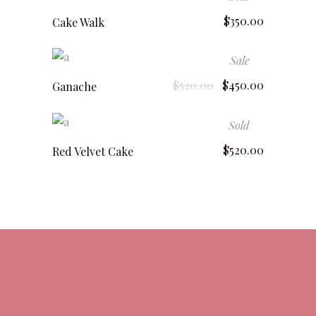
read more
$
350.00
Cake Walk
Sale
add to cart
$
520.00
$
450.00
Ganache
Sold
read more
$
520.00
Red Velvet Cake