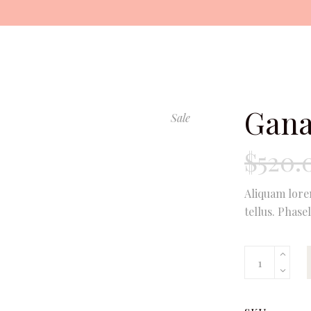
Gana
Sale
$
520.
Aliquam lorem
tellus. Phase
Ganache
quantity