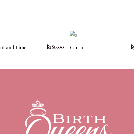
add to cart
add to cart
$
280.00
$
ut and Lime
Carrot