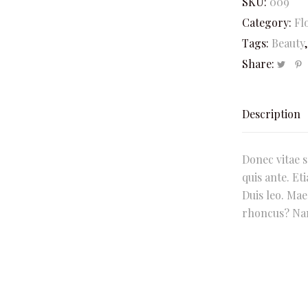
SKU:
009
Category:
Fl
Tags:
Beauty
Share:
Description
Donec vitae s
quis ante. Et
Duis leo. Ma
rhoncus? Nam