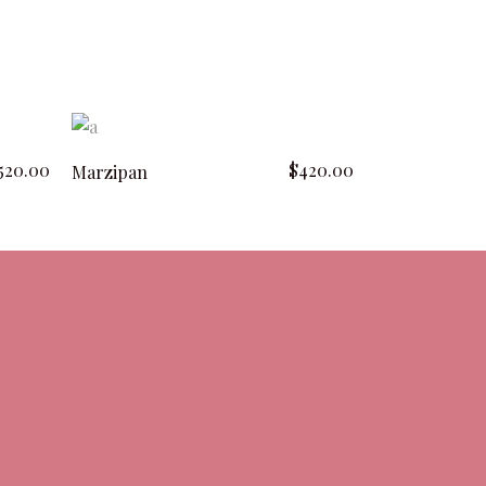
add to cart
520.00
$
420.00
Marzipan